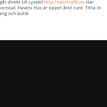
år direkt till Lysekil
http://vasttrafik.se
. Här
ionssal. Havets Hus är öppet året runt. Titta in
ang och butik.