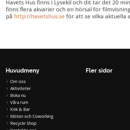
Havets Hus finns i Lysekil och dit tar det 20 mi
finns flera akvarier och en hörsal för filmvisni
på
http://havetshus.se
för att se vilka aktuella
Huvudmeny
Fler sidor
Om oss
Aktiviteter
Boka nu
Våra rum
Kök & Bar
Möten och Coworking
Recycle Shop